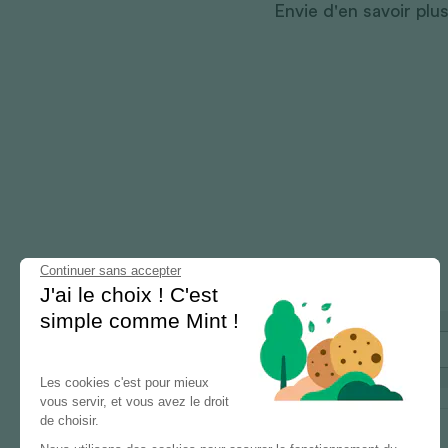
Envie d'en savoir plu
Continuer sans accepter
J'ai le choix ! C'est
simple comme Mint !
Les cookies c'est pour mieux
vous servir, et vous avez le droit
de choisir.
Billet précédent