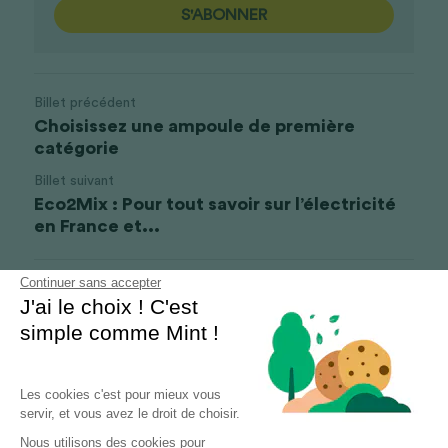
S'ABONNER
Billet précédent
Choisissez une ampoule de première
catégorie
Billet suivant
Eco2Mix : Pour tout savoir sur l’électricité
en France et...
Continuer sans accepter
Revenir au site
J'ai le choix ! C'est
simple comme Mint !
Les cookies c'est pour mieux vous
servir, et vous avez le droit de choisir.
Nous utilisons des cookies pour