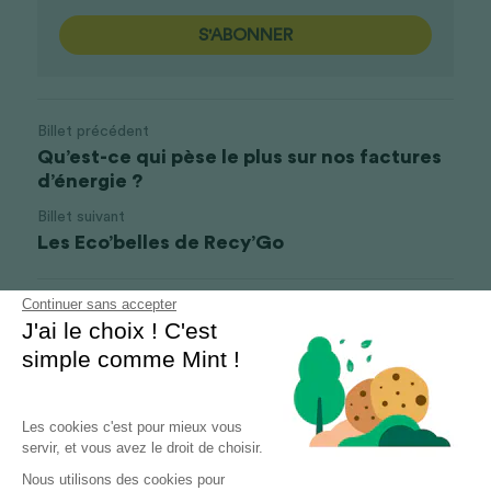
S'ABONNER
Billet précédent
Qu’est-ce qui pèse le plus sur nos factures
d’énergie ?
Billet suivant
Les Eco’belles de Recy’Go
Continuer sans accepter
Revenir au site
J'ai le choix ! C'est
simple comme Mint !
Les cookies c'est pour mieux vous
servir, et vous avez le droit de choisir.
Nous utilisons des cookies pour