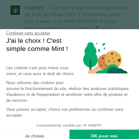
steph44
⚠️ Les tarifs régulés ont augmenter
de près de 6% en 2019 ⚠️ N'attendez plus
pour passer chez MINT ÉNERGIE !!! Vous
ferez un geste pour la planète 🌍 et vous
Continuer sans accepter
allègerez votre budget 💶 J'ai rejoint MINT
J'ai le choix ! C'est
ÉNERGIE il y a quelques mois pour leur
simple comme Mint !
démarche écologique et évidemment pour
les tarifs très comp...
Lire plus
19 décembre, 2019, 01:52pm
·
Répondre
Les cookies c'est pour mieux vous
servir, et vous avez le droit de choisir.
Nous utilisons des cookies pour
assurer le fonctionnement du site, réaliser des analyses statistiques
d'audience et de fréquentation et améliorer notre offre de produits et
de services.
Vous pouvez accepter, choisir vos préférences ou continuer sans
accepter.
Consentements certifiés par
Soumettre
Annuler
Je choisis
OK pour moi
Posts
Accueil
Site Mint