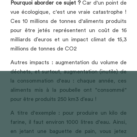
Pourquoi aborder ce sujet ?
 Car d'un point de 
vue écologique, c'est une vraie catastrophe ! 
Ces 10 millions de tonnes d'aliments produits 
pour être jetés représentent un coût de 16 
milliards d’euros et un impact climat de 15,3 
millions de tonnes de CO2 
Autres impacts : augmentation du volume de 
déchets, et surtout, augmentation (inutile) de 
la consommation d'eau : chaque année, ces 
aliments mis à la poubelle ont "consommé" 
pour être produits 250 km3 d’eau !
A titre d'exemple : pour produire un kilo de 
farine, il faut environ 1000 litres d'eau. Ainsi, 
en jetant une baguette de pain, vous jetez 