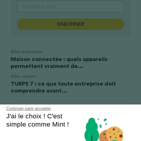
S'ABONNER
Billet précédent
Maison connectée : quels appareils
permettent vraiment de...
Billet suivant
TURPE 7 : ce que toute entreprise doit
comprendre avant...
Continuer sans accepter
Revenir au site
J'ai le choix ! C'est
simple comme Mint !