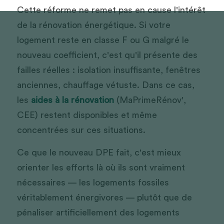
Cette réforme ne remet pas en cause l'intérêt 
de la rénovation énergétique. Si votre 
logement reste en classe F ou G malgré le 
nouveau coefficient, c'est qu'il présente des 
failles réelles : isolation insuffisante, fenêtres 
anciennes, chauffage vétuste. Dans ce cas, 
les 
aides à la rénovation
 (MaPrimeRénov', 
CEE) restent disponibles et même 
concentrées sur ces situations.
Ce que le nouveau DPE fait, c'est mieux 
orienter les efforts là où ils sont vraiment 
nécessaires — les logements fossiles 
véritablement énergivores — plutôt que de 
pénaliser artificiellement des logements 