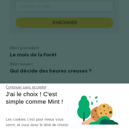
S'ABONNER
Billet précédent
Le mois de la Forêt
Billet suivant
Qui décide des heures creuses ?
Continuer sans accepter
Revenir au site
J'ai le choix ! C'est
simple comme Mint !
Les cookies c'est pour mieux vous
servir, et vous avez le droit de choisir.