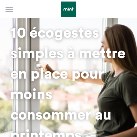
Accueil
10 écogestes 
Évolution TRV février 2026
simples à mettre 
Notre identité
Au quotidien
Projet Reforest'action
en place pour 
Politique RSE & label SFG
Sobriété
Infos pratiques
moins 
Comprendre l'énergie
Aménager son logement
Rechercher
Urgences techniques
Adapter son mode de vie
consommer au 
Autonomie et autoconsommation
Mint Energie
printemps