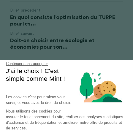
Billet précédent
En quoi consiste l’optimisation du TURPE
pour les...
Billet suivant
Doit-on choisir entre écologie et
économies pour son...
Continuer sans accepter
Revenir au site
J'ai le choix ! C'est
simple comme Mint !
Les cookies c'est pour mieux vous
servir, et vous avez le droit de choisir.
Nous utilisons des cookies pour
assurer le fonctionnement du site, réaliser des analyses statistiques
d'audience et de fréquentation et améliorer notre offre de produits et
de services.