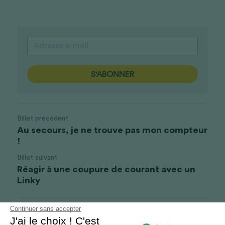
S'ABONNER
Billet précédent
Au secours, je ne trouve pas mon compteur
!
Billet suivant
Réagir à une coupure de courant avec un
Linky
Continuer sans accepter
Revenir au site
J'ai le choix ! C'est