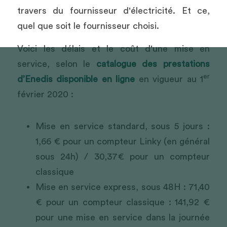
travers du fournisseur d'électricité. Et ce, 
quel que soit le fournisseur choisi.
Voici les délais et le coût d'une mise en 
service, selon le 
catalogue des prestations 
er
d’Enedis
 disponible en ligne
en vigueur au 1
février 2020 :
Mise en service standard, sous 5 jours : 
1,66 € pour un compteur Linky (en général 
sous 24h) / 30,37€ pour un compteur 
classique
Mise en service express, sous 48H : 71,40 
€ pour un compteur classique : 141,92 € 
pour une mise en service dans la journée 