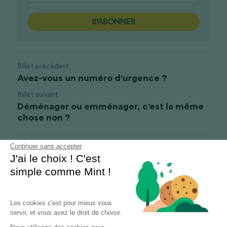
S'ABONNER
Billet précédent
Avez-vous un numéro d'urgence ?
Billet suivant
Déménager ou emménager, c'est la même
chose non ?
Continuer sans accepter
Revenir au site
J'ai le choix ! C'est
simple comme Mint !
Les cookies c'est pour mieux vous
servir, et vous avez le droit de choisir.