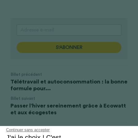
S'ABONNER
Billet précédent
Télétravail et autoconsommation : la bonne
formule pour...
Billet suivant
Passer l’hiver sereinement grâce à Ecowatt
et aux écogestes
Continuer sans accepter
Revenir au site
J'ai le choix ! C'est