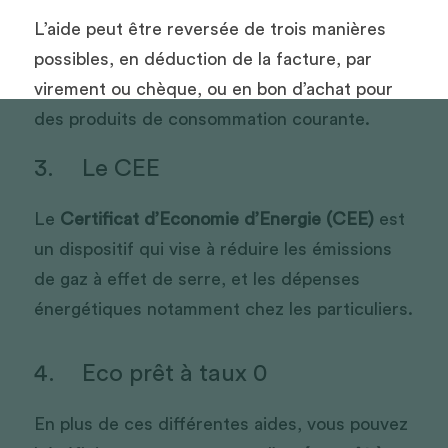
L’aide peut être reversée de trois manières 
possibles, en déduction de la facture, par 
virement ou chèque, ou en bon d’achat pour 
des produits de consommation courante. 
3.	Le CEE 
Le 
Certificat d’Economie d’Energie (CEE)
 est 
un dispositif qui vise à réduire les émissions 
de gaz à effet de serre, et les dépenses 
énergétiques notamment chez les particuliers. 
4.	Eco prêt à taux 0
En plus de ces différentes aides, vous pouvez 