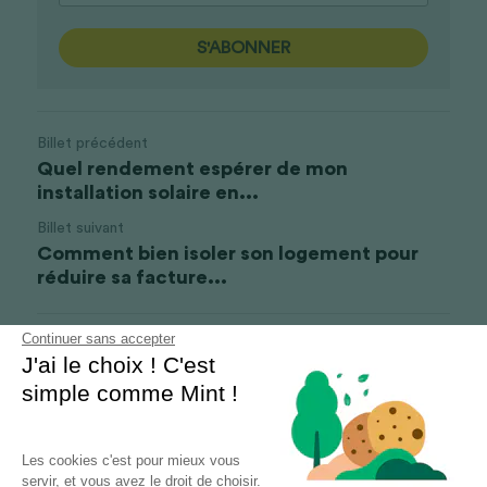
S'ABONNER
Billet précédent
Quel rendement espérer de mon
installation solaire en...
Billet suivant
Comment bien isoler son logement pour
réduire sa facture...
Continuer sans accepter
Revenir au site
J'ai le choix ! C'est
simple comme Mint !
Les cookies c'est pour mieux vous
servir, et vous avez le droit de choisir.