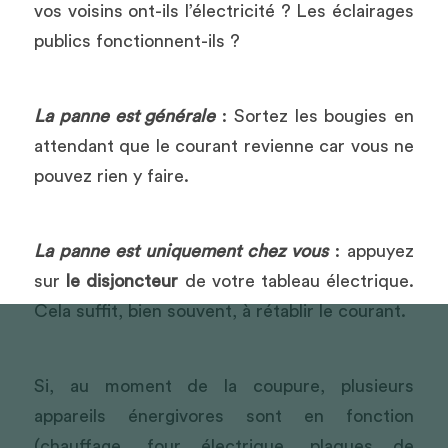
vos voisins ont-ils l’électricité ? Les éclairages 
publics fonctionnent-ils ?
La panne est générale
: Sortez les bougies en 
attendant que le courant revienne car vous ne 
pouvez rien y faire.
La panne est uniquement chez vous
: appuyez 
sur
le disjoncteur
de votre tableau électrique. 
Cela suffit, bien souvent, à rétablir le courant.
Si, au moment de la coupure, plusieurs 
appareils énergivores sont en fonction 
(chauffage, four électrique, plaques de 