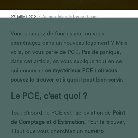
·
27 juillet 2021
Au quotidien,
Infos pratiques
Vous changez de fournisseur ou vous 
emménagez dans un nouveau logement ? Mais 
voilà, on vous parle de PCE. Pas de panique, 
dans cet article, on vous explique tout en ce 
qui concerne 
ce mystérieux PCE : où vous 
pouvez le trouver et à quoi il peut bien servir.
Le PCE, c’est quoi ? 
Tout d’abord, le PCE est l’abréviation de 
Point 
de Comptage et d’Estimation.
 Pour le trouver, 
il faut que vous cherchiez un 
numéro 