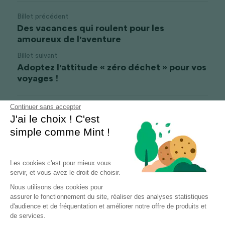
Billet précédent
Des vacances qui roulent pour les
amoureux de l'aventure
Billet suivant
Adoptez l'attitude « zéro déchet » pour vos
voyages !
Continuer sans accepter
Revenir au site
J'ai le choix ! C'est
simple comme Mint !
Les cookies c'est pour mieux vous
servir, et vous avez le droit de choisir.
Nous utilisons des cookies pour
assurer le fonctionnement du site, réaliser des analyses statistiques
d'audience et de fréquentation et améliorer notre offre de produits et
de services.