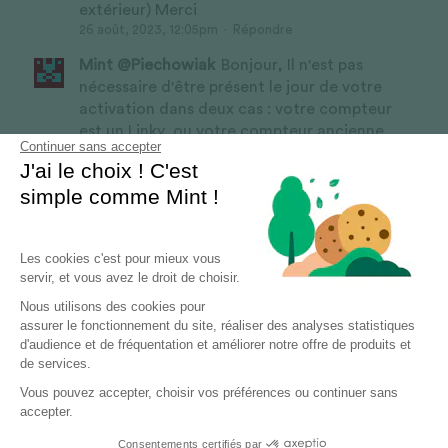
extérieur) Merci
26 août, 2023, 12:05pm
·
Répondre
Mint @Piechowiak
Bonjour, Il n'est pas
nécessaire d'être présent le jour de votre
activation dans deux cas : votre compteur
est un Linky, ou votre compteur ancienne
Continuer sans accepter
génération n'est pas coupé (vous êtes en
J'ai le choix ! C'est
mesure d'allumer la lumière par exemple).
simple comme Mint !
Idéalement il est mieux de souscrire votre
contrat avant d'entrer...
Lire plus
28 août, 2023, 07:23am
·
Répondre
Les cookies c'est pour mieux vous
servir, et vous avez le droit de choisir.
Nous utilisons des cookies pour
assurer le fonctionnement du site, réaliser des analyses statistiques
d'audience et de fréquentation et améliorer notre offre de produits et
de services.
Vous pouvez accepter, choisir vos préférences ou continuer sans
accepter.
Consentements certifiés par