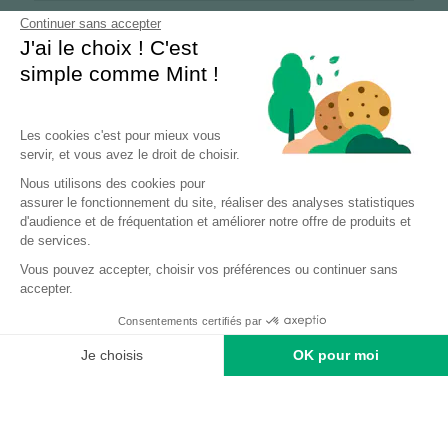
Continuer sans accepter
Revenir au site
J'ai le choix ! C'est
simple comme Mint !
Les cookies c'est pour mieux vous
servir, et vous avez le droit de choisir.
Nous utilisons des cookies pour
assurer le fonctionnement du site, réaliser des analyses statistiques
d'audience et de fréquentation et améliorer notre offre de produits et
de services.
Vous pouvez accepter, choisir vos préférences ou continuer sans
accepter.
Consentements certifiés par
Soumettre
Annuler
Je choisis
OK pour moi
Posts
Accueil
Site Mint
Plateforme de Gestion du Consentement : Personnalisez vos Options
Axeptio consent
Notre plateforme vous permet d'adapter et de gérer vos paramètres de 