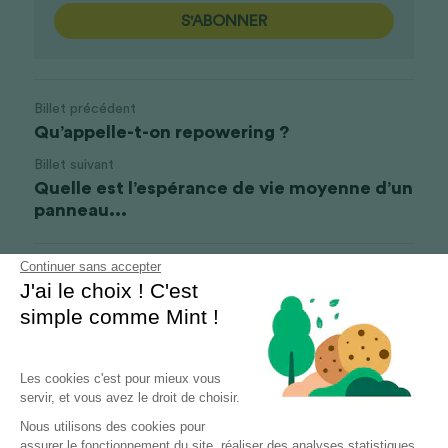
S'ABONNER
Billet précédent
Qu’appelle-t-on repowering ?
Billet suivant
Quelle est l’espérance de vie moyenne d’un
panneau...
Continuer sans accepter
Revenir au site
J'ai le choix ! C'est
simple comme Mint !
Les cookies c'est pour mieux vous
servir, et vous avez le droit de choisir.
Nous utilisons des cookies pour
assurer le fonctionnement du site, réaliser des analyses statistiques