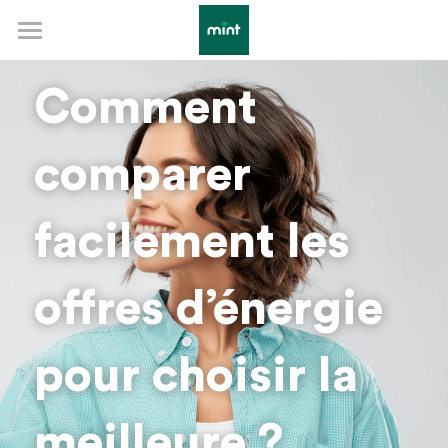
Accueil
Comment 
Évolution TRV février 2026
comparer 
Notre identité
Au quotidien
Projet Reforest'action
facilement les 
Politique RSE & label SFG
Sobriété
Infos pratiques
offres d’énergie 
Comprendre l'énergie
Aménager son logement
Rechercher
Urgences techniques
Adapter son mode de vie
pour choisir la 
Autonomie et autoconsommation
Mint Energie
meilleure ?