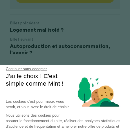
Billet précédent
Logement mal isolé ?
Billet suivant
Autoproduction et autoconsommation,
l'avenir ?
Continuer sans accepter
Revenir au site
J'ai le choix ! C'est
simple comme Mint !
Les cookies c'est pour mieux vous
servir, et vous avez le droit de choisir.
Nous utilisons des cookies pour
assurer le fonctionnement du site, réaliser des analyses statistiques
d'audience et de fréquentation et améliorer notre offre de produits et