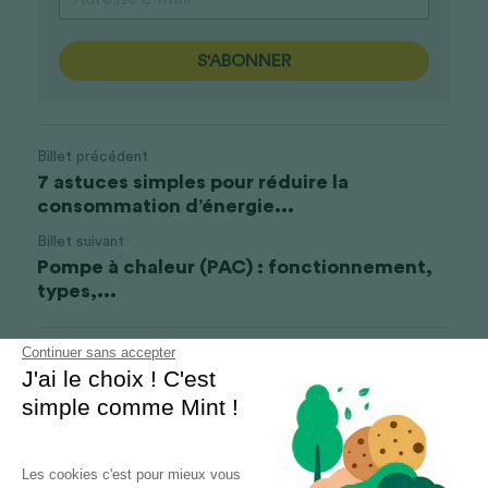
S'ABONNER
Billet précédent
7 astuces simples pour réduire la
consommation d’énergie...
Billet suivant
Pompe à chaleur (PAC) : fonctionnement,
types,...
Continuer sans accepter
Revenir au site
J'ai le choix ! C'est
simple comme Mint !
Les cookies c'est pour mieux vous